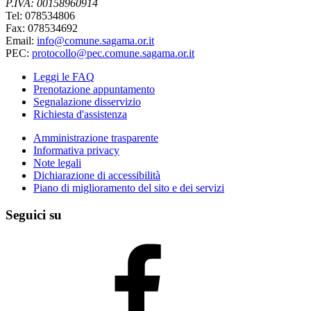
P.IVA: 00158960914
Tel: 078534806
Fax: 078534692
Email:
info@comune.sagama.or.it
PEC:
protocollo@pec.comune.sagama.or.it
Leggi le FAQ
Prenotazione appuntamento
Segnalazione disservizio
Richiesta d'assistenza
Amministrazione trasparente
Informativa privacy
Note legali
Dichiarazione di accessibilità
Piano di miglioramento del sito e dei servizi
Seguici su