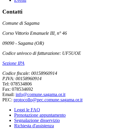
Eventi
Contatti
Comune di Sagama
Corso Vittorio Emanuele III, n° 46
09090 - Sagama (OR)
Codice univoco di fatturazione: UF5UOE
Sezione IPA
Codice fiscale: 00158960914
P.IVA: 00158960914
Tel: 078534806
Fax: 078534692
Email:
info@comune.sagama.or.it
PEC:
protocollo@pec.comune.sagama.or.it
Leggi le FAQ
Prenotazione appuntamento
Segnalazione disservizio
Richiesta d'assistenza