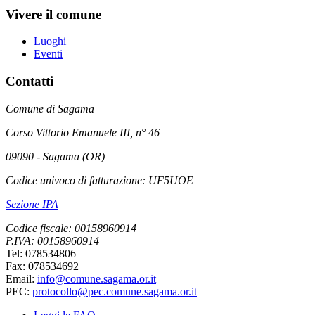
Vivere il comune
Luoghi
Eventi
Contatti
Comune di Sagama
Corso Vittorio Emanuele III, n° 46
09090 - Sagama (OR)
Codice univoco di fatturazione: UF5UOE
Sezione IPA
Codice fiscale: 00158960914
P.IVA: 00158960914
Tel: 078534806
Fax: 078534692
Email:
info@comune.sagama.or.it
PEC:
protocollo@pec.comune.sagama.or.it