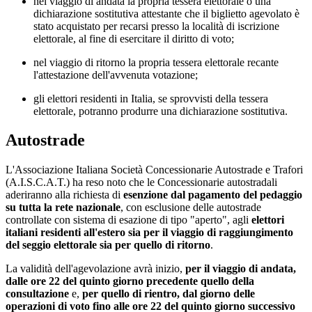
nel viaggio di andata la propria tessera elettorale o una
dichiarazione sostitutiva attestante che il biglietto agevolato è
stato acquistato per recarsi presso la località di iscrizione
elettorale, al fine di esercitare il diritto di voto;
nel viaggio di ritorno la propria tessera elettorale recante
l'attestazione dell'avvenuta votazione;
gli elettori residenti in Italia, se sprovvisti della tessera
elettorale, potranno produrre una dichiarazione sostitutiva.
Autostrade
L'Associazione Italiana Società Concessionarie Autostrade e Trafori
(A.I.S.C.A.T.) ha reso noto che le Concessionarie autostradali
aderiranno alla richiesta di
esenzione dal pagamento del pedaggio
su tutta la rete nazionale
, con esclusione delle autostrade
controllate con sistema di esazione di tipo "aperto", agli
elettori
italiani residenti all'estero sia per il viaggio di raggiungimento
del seggio elettorale sia per quello di ritorno
.
La validità dell'agevolazione avrà inizio,
per il viaggio di andata,
dalle ore 22 del quinto giorno precedente quello della
consultazione
e,
per quello di rientro, dal giorno delle
operazioni di voto fino alle ore 22 del quinto giorno successivo