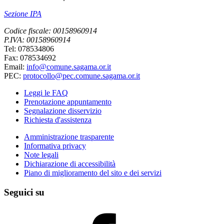
Sezione IPA
Codice fiscale: 00158960914
P.IVA: 00158960914
Tel: 078534806
Fax: 078534692
Email:
info@comune.sagama.or.it
PEC:
protocollo@pec.comune.sagama.or.it
Leggi le FAQ
Prenotazione appuntamento
Segnalazione disservizio
Richiesta d'assistenza
Amministrazione trasparente
Informativa privacy
Note legali
Dichiarazione di accessibilità
Piano di miglioramento del sito e dei servizi
Seguici su